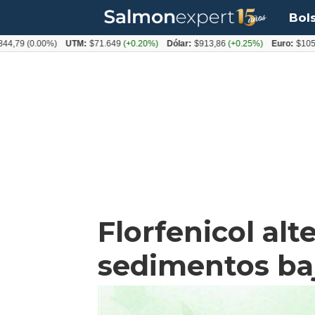
Bol
0.00%)
UTM:
$71.649
(+0.20%)
Dólar:
$913,86
(+0.25%)
Euro:
$1053,08
(-
Florfenicol al
sedimentos baj