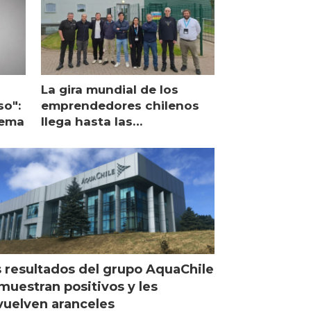
La gira mundial de los
so":
emprendedores chilenos
lema
llega hasta las
operaciones de Mowi en
Escocia
 resultados del grupo AquaChile
muestran positivos y les
uelven aranceles