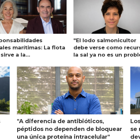
ponsabilidades
"El lodo salmonicultor
les marítimas: La flota
debe verse como recur
sirve a la
la sal ya no es un prob
monicultura entrega su
ón
s
"A diferencia de antibióticos,
Los
péptidos no dependen de bloquear
se 
una única proteína intracelular"
dev