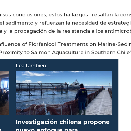
 sus conclusiones, estos hallazgos “resaltan la cons
l sedimento y refuerzan la necesidad de estrategi
 y la propagación de la resistencia a los antimicro
“Influence of Florfenicol Treatments on Marine-S
Proximity to Salmon Aquaculture in Southern Chile
Lea también:
Investigación chilena propone
s
nuevo enfoque para