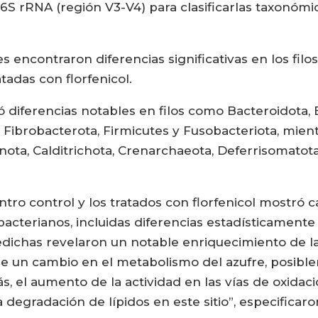
6S rRNA (región V3-V4) para clasificarlas taxonómi
es encontraron diferencias significativas en los fil
atadas con florfenicol.
ó diferencias notables en filos como Bacteroidota, 
Fibrobacterota, Firmicutes y Fusobacteriota, mient
ionota, Calditrichota, Crenarchaeota, Deferrisomatot
entro control y los tratados con florfenicol mostró
bacterianos, incluidas diferencias estadísticamente 
edichas revelaron un notable enriquecimiento de la 
iere un cambio en el metabolismo del azufre, posib
, el aumento de la actividad en las vías de oxidaci
degradación de lípidos en este sitio”, especificaro