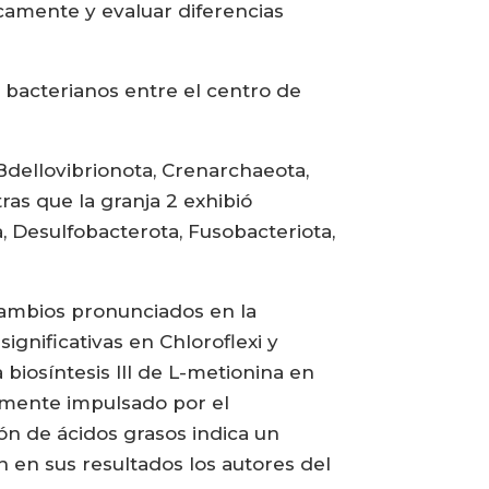
camente y evaluar diferencias
os bacterianos entre el centro de
Bdellovibrionota, Crenarchaeota,
ras que la granja 2 exhibió
a, Desulfobacterota, Fusobacteriota,
 cambios pronunciados en la
significativas en Chloroflexi y
biosíntesis III de L-metionina en
lemente impulsado por el
ón de ácidos grasos indica un
n en sus resultados los autores del