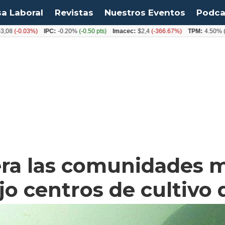
sa Laboral
Revistas
Nuestros Eventos
Podca
0.03%)
IPC:
-0.20%
(-0.50 pts)
Imacec:
$2,4
(-366.67%)
TPM:
4.50%
(0.00%)
tera las comunidades 
o centros de cultivo