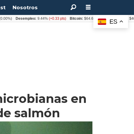
st
Nosotros
Desempleo:
9.44%
(+0.33 pts)
Bitcoin:
$64.600,08
(+2.93%)
UF:
$40.844,7
ES
microbianas en
 de salmón