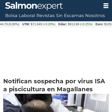
Bolsa Laboral
Revistas
Sin Escamas
Nosotros
.00%)
UTM:
$71.649
(+0.20%)
Dólar:
$913,86
(+0.25%)
Euro:
$1053,08
(-0.
Notifican sospecha por virus ISA
a piscicultura en Magallanes