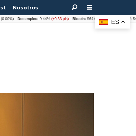
st
Nosotros
%)
Desempleo:
9.44%
(+0.33 pts)
Bitcoin:
$64.600,08
(+2.93%)
UF:
$40.844
ES