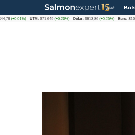
Bol
(+0.01%)
UTM:
$71.649
(+0.20%)
Dólar:
$913,86
(+0.25%)
Euro:
$1053,08