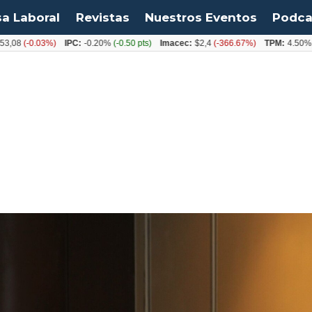
sa Laboral
Revistas
Nuestros Eventos
Podca
(-0.03%)
IPC:
-0.20%
(-0.50 pts)
Imacec:
$2,4
(-366.67%)
TPM:
4.50%
(0.00