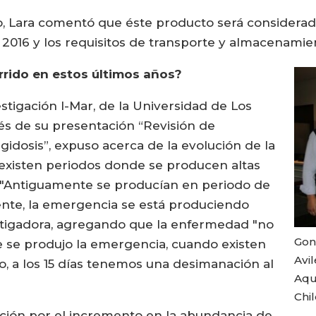
o, Lara comentó que éste producto será consider
2016 y los requisitos de transporte y almacenamien
rrido en estos últimos años?
stigación I-Mar, de la Universidad de Los
vés de su presentación “Revisión de
gidosis”, expuso acerca de la evolución de la
"existen periodos donde se producen altas
". "Antiguamente se producían en periodo de
ente, la emergencia se está produciendo
vestigadora, agregando que la enfermedad "no
Gon
de se produjo la emergencia, cuando existen
Avi
o, a los 15 días tenemos una desimanación al
Aqu
Chil
ión por el incremento en la abundancia de