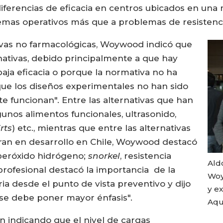
iferencias de eficacia en centros ubicados en una mi
mas operativos más que a problemas de resistenci
tivas no farmacológicas, Woywood indicó que
nativas, debido principalmente a que hay
aja eficacia o porque la normativa no ha
que los diseños experimentales no han sido
 funcionan". Entre las alternativas que han
nos alimentos funcionales, ultrasonido,
irts
) etc., mientras que entre las alternativas
ran en desarrollo en Chile, Woywood destacó
; peróxido hidrógeno;
snorkel
, resistencia
Ald
profesional destacó la importancia de la
Woy
ia desde el punto de vista preventivo y dijo
y e
se debe poner mayor énfasis".
Aqua
 indicando que el nivel de cargas