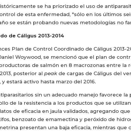
stóricamente se ha priorizado el uso de antiparasi
ontrol de esta enfermedad, "sólo en los últimos se
 año se están probando nuevas metodologías no fa
do de Cáligus 2013-2014
ances Plan de Control Coordinado de Cáligus 2013-20
aniel Woywood, se mencionó que el plan de contro
productoras de salmón en 8 macrozonas entre la r
 2013, posterior al
peak
de cargas de Cáligus del ver
y estará activo hasta marzo del 2016.
parasitarios sin un adecuado manejo favorece la p
ollo de la resistencia a los productos que se utiliz
datos de eficacia en jaula validados, agregando q
ifos, benzoato de emamectina y peróxido de hidrog
etrina presentan una baja eficacia, mientras que 