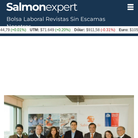
Bolsa Laboral
Revistas
Sin Escamas
Nosotros
+0.01%)
UTM:
$71.649
(+0.20%)
Dólar:
$911,58
(-0.31%)
Euro:
$1053,36
(-