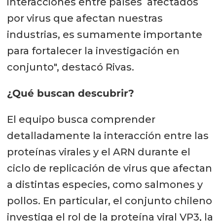
interacciones entre países afectados
Investigadora Independiente de
por virus que afectan nuestras
CONICET, de la Universidad
industrias, es sumamente importante
Nacional de Cuyo (Mendoza,
para fortalecer la investigación en
Argentina).
conjunto", destacó Rivas.
Dr. José Antonio Gárate
¿Qué buscan descubrir?
(simulador), Facultad de
El equipo busca comprender
Ingeniería, USS. Investigador
detalladamente la interacción entre las
asociado, Centro Basal Ciencia y
proteínas virales y el ARN durante el
Vida.
ciclo de replicación de virus que afectan
Dr. Christopher Cooper
a distintas especies, como salmones y
(simulador), Departamento de
pollos. En particular, el conjunto chileno
Ingeniería Mecánica Universidad
investiga el rol de la proteína viral VP3, la