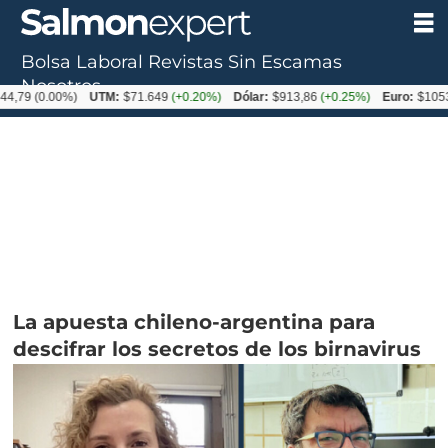
Bolsa Laboral
Revistas
Sin Escamas
Nosotros
9
(0.00%)
UTM:
$71.649
(+0.20%)
Dólar:
$913,86
(+0.25%)
Euro:
$1053,08
(
La apuesta chileno-argentina para
descifrar los secretos de los birnavirus