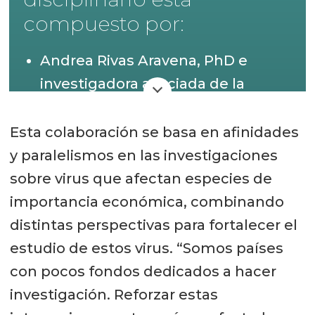
compuesto por:
Andrea Rivas Aravena, PhD e
investigadora asociada de la
Universidad de San Sebastián en
la Escuela de Bioquímica.
Esta colaboración se basa en afinidades
y paralelismos en las investigaciones
Simón David Poblete Fuentes,
sobre virus que afectan especies de
PhD y profesor auxiliar de la
importancia económica, combinando
Universidad de San Sebastián e
distintas perspectivas para fortalecer el
investigador asociado a la
estudio de estos virus. “Somos países
Fundación Ciencia & Vida.
con pocos fondos dedicados a hacer
investigación. Reforzar estas
Dra. Laura Delgui (viróloga),