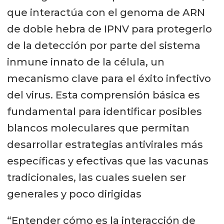
Técnica Federico Santa María.
que interactúa con el genoma de ARN
Investigador asociado, Centro
de doble hebra de IPNV para protegerlo
Científico Tecnológico de
de la detección por parte del sistema
Valparaíso (CCTVal).
inmune innato de la célula, un
mecanismo clave para el éxito infectivo
Dr. Cristian Wilson, Facultad de
del virus. Esta comprensión básica es
Ciencias Químicas y
fundamental para identificar posibles
Farmacéuticas, Universidad de
blancos moleculares que permitan
Chile, a través de su postdoc Dra.
desarrollar estrategias antivirales más
Karina New (experimentalista).
específicas y efectivas que las vacunas
tradicionales, las cuales suelen ser
generales y poco dirigidas
“Entender cómo es la interacción de