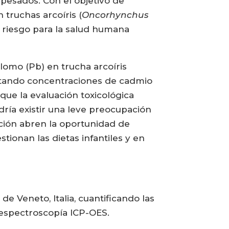
pesados. Con el objetivo de
truchas arcoíris (
Oncorhynchus
l riesgo para la salud humana
plomo (Pb) en trucha arcoíris
ctando concentraciones de cadmio
que la evaluación toxicológica
ría existir una leve preocupación
ación abren la oportunidad de
ionan las dietas infantiles y en
e Veneto, Italia, cuantificando las
 espectroscopía ICP-OES.