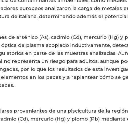
ncia de contaminantes ambientales, como metales 
gadores europeos analizaron la carga de metales en 
ltura de italiana, determinando además el potencia
nes de arsénico (As), cadmio (Cd), mercurio (Hg) y 
 óptica de plasma acoplado inductivamente, dete
gulatorios en parte de las muestras analizadas. Aun
 no representa un riesgo para adultos, aunque pod
ngadas, por lo que los resultados de esta investig
lementos en los peces y a replantear cómo se gest
peces.
res provenientes de una piscicultura de la región d
 cadmio (Cd), mercurio (Hg) y plomo (Pb) mediante