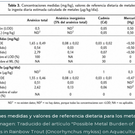
es medidas y valores de referencia dietaria para los met
magen: Traducido del artículo "Possible Metal Burden of 
s in Rainbow Trout (Oncorhynchus mykiss) on Aquacultu