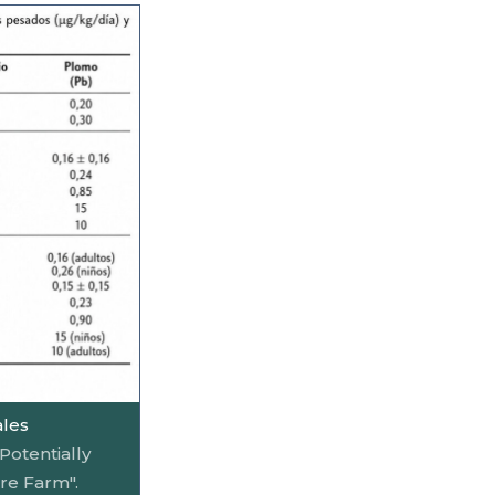
ales
Potentially
re Farm".