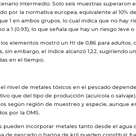
cenario intermedio. Solo seis muestras superaron e
do por la normativa europea, equivalente al 10% del
 1 en ambos grupos, lo cual indica que no hay ries
o a 1 (0.93), lo que señala que hay un riesgo leve o
los elementos mostró un HI de 0,86 para adultos, c
 sin embargo, el índice alcanzó 1,22, sugiriendo un
das en el tiempo.
 el nivel de metales tóxicos en el pescado depend
ltivo que del tipo de producción (acuícola o salvaje
s según región de muestreo y especie, aunque en
dos por la OMS.
s pueden incorporar metales tanto desde el agua 
na de pescado o harina de kril pueden constituir 