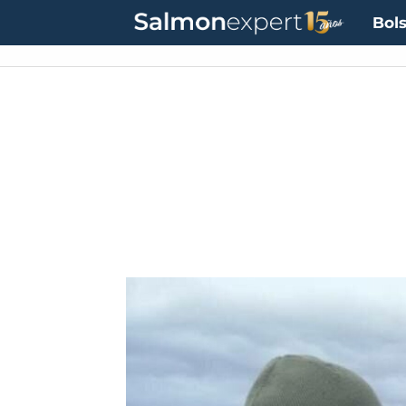
Bols
UF:
$40.844,79
(+0.01%)
UTM:
$71.649
(+0.20%)
Dólar:
$911,58
(-0.31%)
E