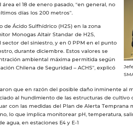
 área el 18 de enero pasado, “en general, no
ltimos días los 200 metros”.
 de Ácido Sulfhídrico (H2S) en la zona
itor Monogas Altair Standar de H2S,
sector del siniestro, y en 0 PPM en el punto
iestro, durante diciembre. Estos valores se
ntración ambiental máxima permitida según
Jefe
iación Chilena de Seguridad – ACHS”, explicó
SMA
aron que en razón del posible daño inminente al m
iado al hundimiento de las estructuras de cultivo
nuar con las medidas del Plan de Alerta Temprana mi
o, lo que implica monitorear pH, temperatura, sali
de agua, en estaciones E4 y E-1