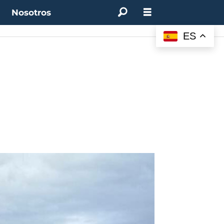
t
Nosotros
M:
4.50%
(0.00%)
Desempleo:
9.44%
(+0.33 pts)
Bitcoin:
$64.600,08
(+2.93%
ES