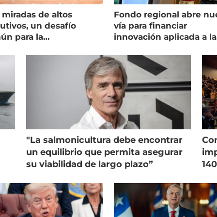
 miradas de altos
Fondo regional abre nu
utivos, un desafío
vía para financiar
ún para la
innovación aplicada a la
onicultura chilena
salmonicultura
"La salmonicultura debe encontrar
Con
un equilibrio que permita asegurar
imp
su viabilidad de largo plazo”
140