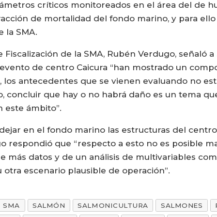
metros críticos monitoreados en el área del de hu
racción de mortalidad del fondo marino, y para ell
de la SMA.
 de Fiscalización de la SMA, Rubén Verdugo, señaló a
 el evento de centro Caicura “han mostrado un com
a, los antecedentes que se vienen evaluando no es
o, concluir que hay o no habrá daño es un tema q
 este ámbito”.
dejar en el fondo marino las estructuras del centro 
dugo respondió que “respecto a esto no es posible m
 más datos y de un análisis de multivariables como 
u otra escenario plausible de operación”.
SMA
SALMÓN
SALMONICULTURA
SALMONES