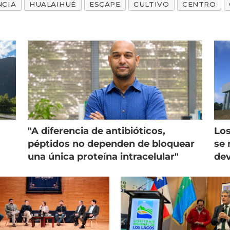
NCIA
HUALAIHUÉ
ESCAPE
CULTIVO
CENTRO
"A diferencia de antibióticos,
Los
péptidos no dependen de bloquear
se 
una única proteína intracelular"
dev