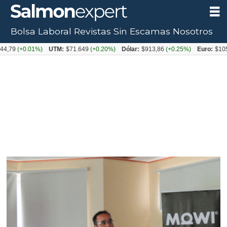
Bolsa Laboral
Revistas
Sin Escamas
Nosotros
0.01%)
UTM:
$71.649
(+0.20%)
Dólar:
$913,86
(+0.25%)
Euro:
$1053,08
(-