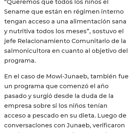
“Queremos que todos los niños el
Coopera responsablemente
Sename que están en régimen interno
Sé respetuoso
tengan acceso a una alimentación sana
Sé solidario e inclusivo
y nutritiva todos los meses”, sostuvo el
jefe Relacionamiento Comunitario de la
Cuida espacios comunes
salmonicultora en cuanto al objetivo del
Sé parte de planes de
programa.
contingencia
En el caso de Mowi-Junaeb, también fue
Minimiza impactos
un programa que comenzó el año
Informa responsablemente
pasado y surgió desde la duda de la
empresa sobre si los niños tenían
acceso a pescado en su dieta. Luego de
conversaciones con Junaeb, verificaron