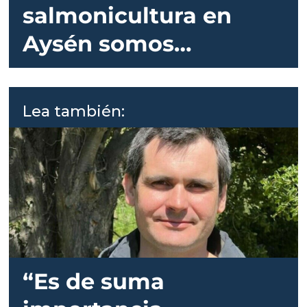
salmonicultura en
Aysén somos
invitados principales
en licitaciones”
Lea también:
“Es de suma