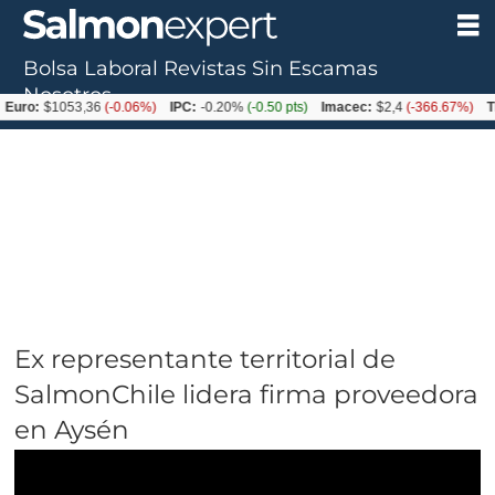
Bolsa Laboral
Revistas
Sin Escamas
Nosotros
$1053,36
(-0.06%)
IPC:
-0.20%
(-0.50 pts)
Imacec:
$2,4
(-366.67%)
TPM:
4.
Ex representante territorial de
SalmonChile lidera firma proveedora
en Aysén