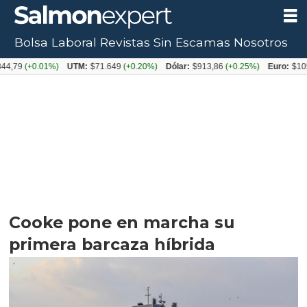
Bolsa Laboral
Revistas
Sin Escamas
Nosotros
(+0.01%)
UTM:
$71.649
(+0.20%)
Dólar:
$913,86
(+0.25%)
Euro:
$1053,08
Cooke pone en marcha su
primera barcaza híbrida