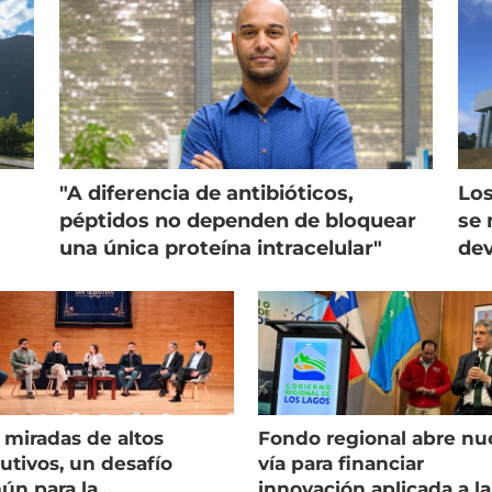
"A diferencia de antibióticos,
Los
péptidos no dependen de bloquear
se 
una única proteína intracelular"
dev
 miradas de altos
Fondo regional abre nu
utivos, un desafío
vía para financiar
ún para la
innovación aplicada a la