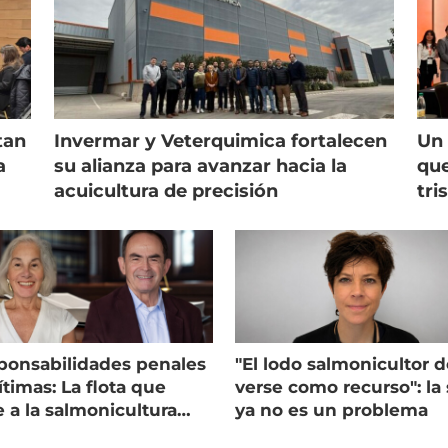
tan
Invermar y Veterquimica fortalecen
Un 
a
su alianza para avanzar hacia la
que
acuicultura de precisión
tri
ponsabilidades penales
"El lodo salmonicultor 
timas: La flota que
verse como recurso": la 
e a la salmonicultura
ya no es un problema
ega su visión