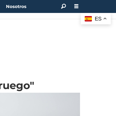
t
Nosotros
ES
oruego"