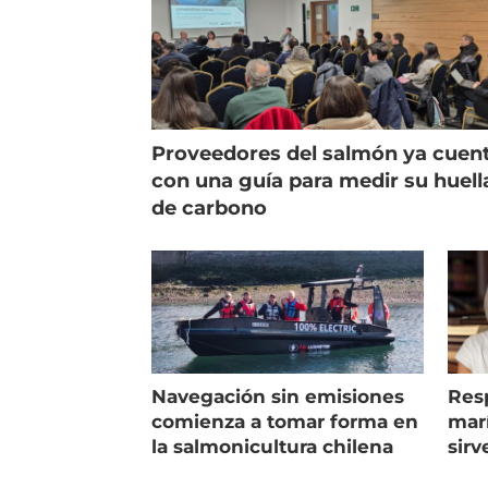
Proveedores del salmón ya cuen
con una guía para medir su huell
de carbono
Navegación sin emisiones
Res
comienza a tomar forma en
marí
la salmonicultura chilena
sirv
entr