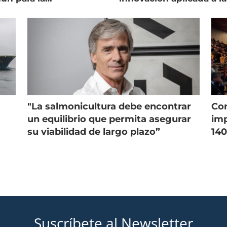
onicultura chilena
salmonicultura
"La salmonicultura debe encontrar
Con
un equilibrio que permita asegurar
imp
su viabilidad de largo plazo”
140
Suscríbete al Newsletter