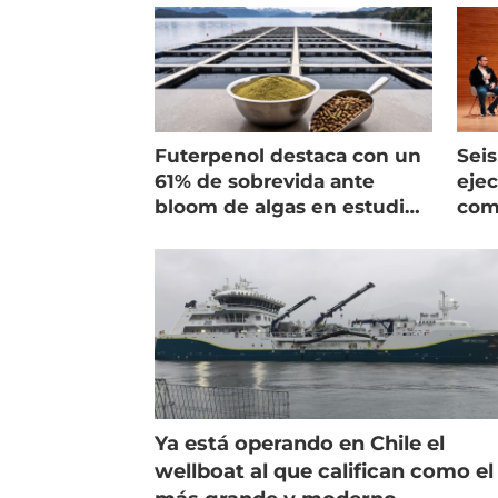
Futerpenol destaca con un
Seis
61% de sobrevida ante
ejec
bloom de algas en estudio
com
de campo
salm
Ya está operando en Chile el
wellboat al que califican como el