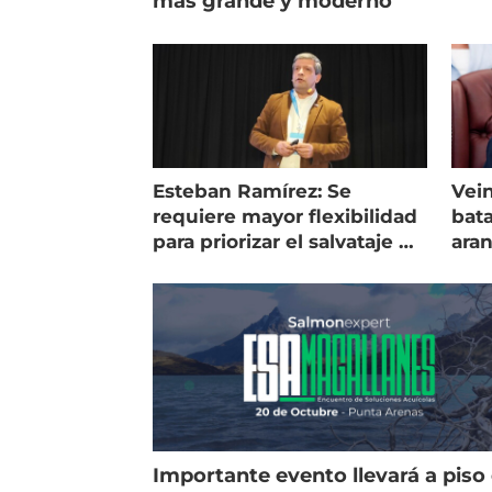
más grande y moderno
Esteban Ramírez: Se
Vein
requiere mayor flexibilidad
bata
para priorizar el salvataje de
ara
peces
gol
Importante evento llevará a piso 