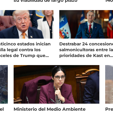
su viabilidad de largo plazo”
140
ticinco estados inician
Destrabar 24 concesion
lla legal contra los
salmonicultoras entre l
nceles de Trump que
prioridades de Kast en
pean al salmón
Magallanes
el
Ministerio del Medio Ambiente
Pre