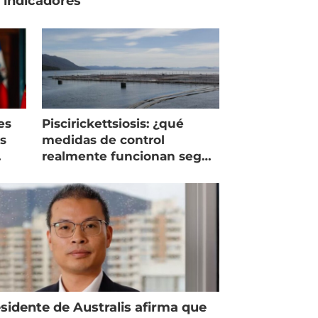
 indicadores
es
Piscirickettsiosis: ¿qué
as
medidas de control
realmente funcionan según
expertos chilenos?
sidente de Australis afirma que