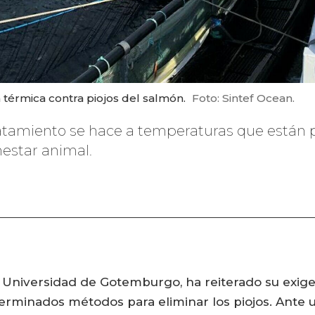
térmica contra piojos del salmón.
Foto: Sintef Ocean.
ratamiento se hace a temperaturas que están p
nestar animal.
 Universidad de Gotemburgo, ha reiterado su exige
terminados métodos para eliminar los piojos. Ante 