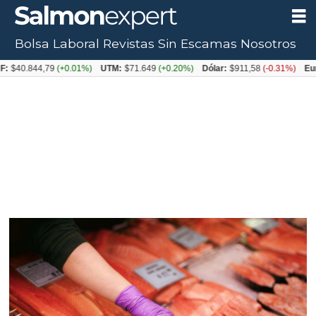
Bolsa Laboral
Revistas
Sin Escamas
Nosotros
44,79
(+0.01%)
UTM:
$71.649
(+0.20%)
Dólar:
$911,58
(-0.31%)
Euro:
$105