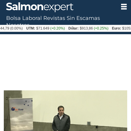
Bolsa Laboral
Revistas
Sin Escamas
Nosotros
0.00%)
UTM:
$71.649
(+0.20%)
Dólar:
$913,86
(+0.25%)
Euro:
$1053,08
(-0