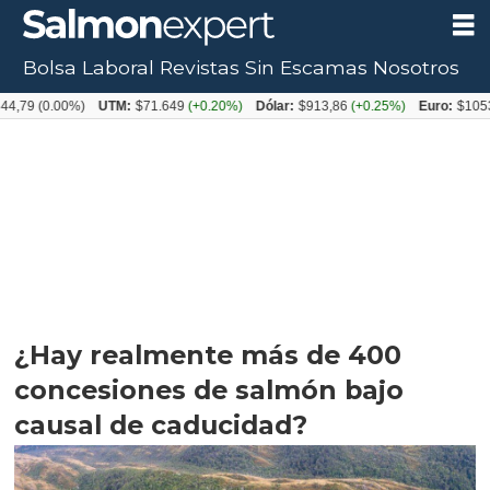
Bolsa Laboral
Revistas
Sin Escamas
Nosotros
0.00%)
UTM:
$71.649
(+0.20%)
Dólar:
$913,86
(+0.25%)
Euro:
$1053,08
(-0
¿Hay realmente más de 400
concesiones de salmón bajo
causal de caducidad?