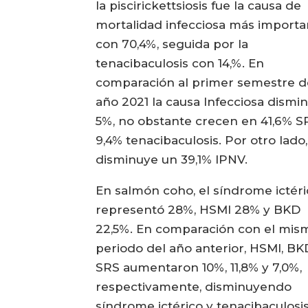
la piscirickettsiosis fue la causa de
mortalidad infecciosa más importa
con 70,4%, seguida por la
tenacibaculosis con 14,%. En
comparación al primer semestre d
año 2021 la causa Infecciosa dismi
5%, no obstante crecen en 41,6% S
9,4% tenacibaculosis. Por otro lado,
disminuye un 39,1% IPNV.
En salmón coho, el síndrome ictér
representó 28%, HSMI 28% y BKD
22,5%. En comparación con el mis
periodo del año anterior, HSMI, BK
SRS aumentaron 10%, 11,8% y 7,0%,
respectivamente, disminuyendo
síndrome ictérico y tenacibaculosi