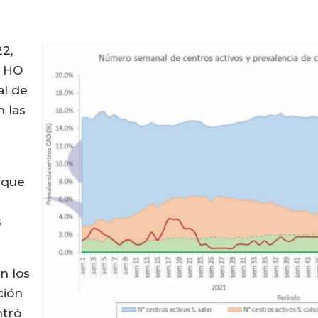
22,
e HO
al de
n las
 que
s
.
n los
ción
ntró