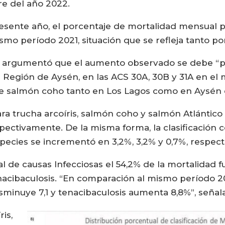
e del año 2022.
esente año, el porcentaje de mortalidad mensual pr
mo período 2021, situación que se refleja tanto po
ca argumentó que el aumento observado se debe “p
 Región de Aysén, en las ACS 30A, 30B y 31A en el 
ie salmón coho tanto en Los Lagos como en Aysén 
ara trucha arcoíris, salmón coho y salmón Atlántic
espectivamente. De la misma forma, la clasificación
pecies se incrementó en 3,2%, 3,2% y 0,7%, respec
al de causas Infecciosas el 54,2% de la mortalidad 
enacibaculosis. “En comparación al mismo período 20
isminuye 7,1 y tenacibaculosis aumenta 8,8%”, señala
is,