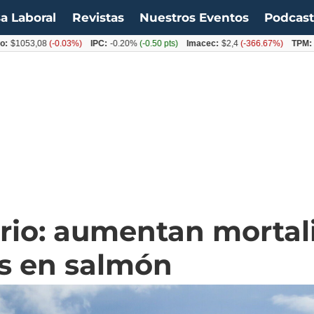
a Laboral
Revistas
Nuestros Eventos
Podcas
3,08
(-0.03%)
IPC:
-0.20%
(-0.50 pts)
Imacec:
$2,4
(-366.67%)
TPM:
4.50%
(
ario: aumentan mortal
is en salmón