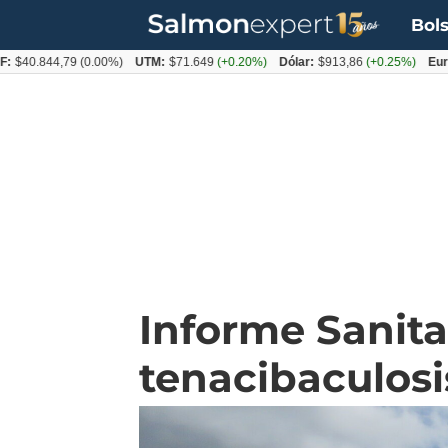
Bols
844,79
(0.00%)
UTM:
$71.649
(+0.20%)
Dólar:
$913,86
(+0.25%)
Euro:
$105
Informe Sanit
tenacibaculos