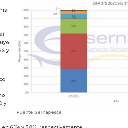
nte
el
nuye
RS y
ico
mo
D y
Fuente: Sernapesca.
s en 6,1% y 5,8%, respectivamente.