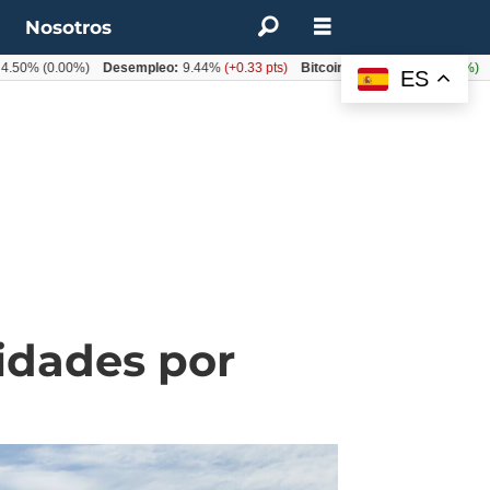
t
Nosotros
0.00%)
Desempleo:
9.44%
(+0.33 pts)
Bitcoin:
$64.600,08
(+2.93%)
UF:
$4
ES
idades por