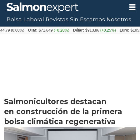
Bolsa Laboral
Revistas
Sin Escamas
Nosotros
.00%)
UTM:
$71.649
(+0.20%)
Dólar:
$913,86
(+0.25%)
Euro:
$1053,08
(-0.
Salmonicultores destacan
en construcción de la primera
bolsa climática regenerativa