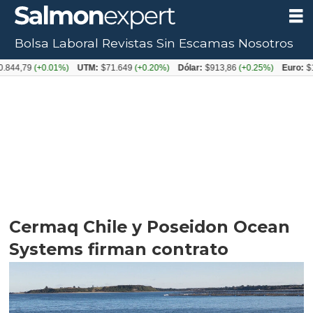
Bolsa Laboral
Revistas
Sin Escamas
Nosotros
9
(+0.01%)
UTM:
$71.649
(+0.20%)
Dólar:
$913,86
(+0.25%)
Euro:
$1053,0
Cermaq Chile y Poseidon Ocean
Systems firman contrato