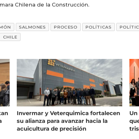
mara Chilena de la Construcción.
LMÓN
SALMONES
PROCESO
POLÍTICAS
POLÍTI
CHILE
tan
Invermar y Veterquimica fortalecen
Un 
a
su alianza para avanzar hacia la
que
acuicultura de precisión
tri