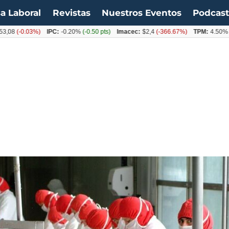
a Laboral
Revistas
Nuestros Eventos
Podcas
-0.03%)
IPC:
-0.20%
(-0.50 pts)
Imacec:
$2,4
(-366.67%)
TPM:
4.50%
(0.00%