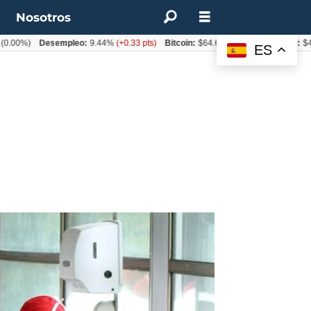
t
Nosotros
)
Desempleo:
9.44%
(+0.33 pts)
Bitcoin:
$64.600,08
(+2.93%)
UF:
$40.844,
ES