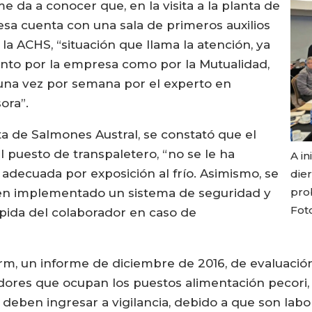
e da a conocer que, en la visita a la planta de
sa cuenta con una sala de primeros auxilios
a ACHS, “situación que llama la atención, ya
anto por la empresa como por la Mutualidad,
 una vez por semana por el experto en
sora”.
ta de Salmones Austral, se constató que el
 puesto de transpaletero, “no se le ha
A in
adecuada por exposición al frío. Asimismo, se
die
prob
nen implementado un sistema de seguridad y
Fot
 rápida del colaborador en caso de
rm, un informe de diciembre de 2016, de evaluació
dores que ocupan los puestos alimentación pecori, s
 deben ingresar a vigilancia, debido a que son la