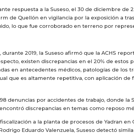
te respuesta a la Suseso, el 30 de diciembre de 2
rm de Quellón en vigilancia por la exposición a tra
ido, lo que fue corroborado en terreno por repres
, durante 2019, la Suseso afirmó que la ACHS repor
pecto, existen discrepancias en el 20% de estos pro
adas en antecedentes médicos, patologías de los t
ual que es altamente repetitiva, con aplicación de
298 denuncias por accidentes de trabajo, donde la 
 encontró discrepancias en temas como reposo médi
iscalización a la planta de procesos de Yadran en 
 Rodrigo Eduardo Valenzuela, Suseso detectó similar