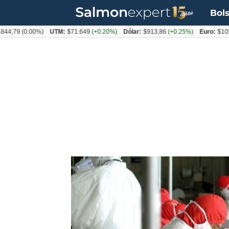
Bols
(0.00%)
UTM:
$71.649
(+0.20%)
Dólar:
$913,86
(+0.25%)
Euro:
$1053,08
(