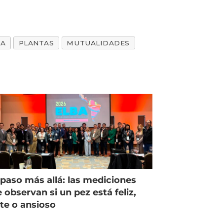
CA
PLANTAS
MUTUALIDADES
paso más allá: las mediciones
 observan si un pez está feliz,
ste o ansioso