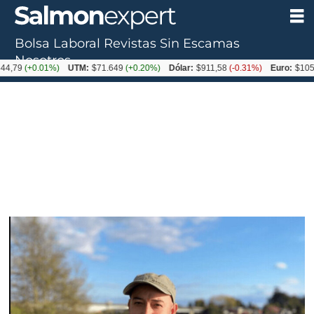
Bolsa Laboral
Revistas
Sin Escamas
Nosotros
+0.01%)
UTM:
$71.649
(+0.20%)
Dólar:
$911,58
(-0.31%)
Euro:
$1053,36
(-0