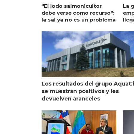
"El lodo salmonicultor
La g
debe verse como recurso":
emp
la sal ya no es un problema
lleg
ope
Esc
Los resultados del grupo AquaC
se muestran positivos y les
devuelven aranceles