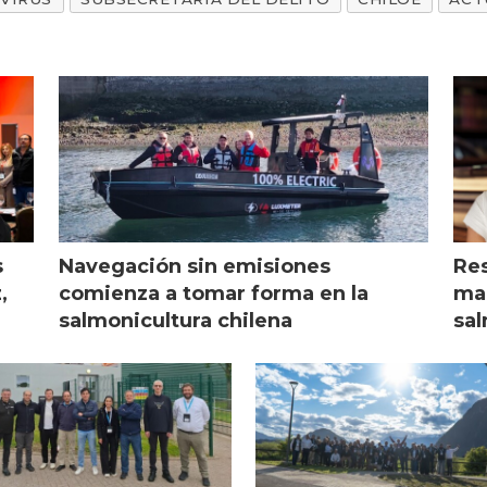
s
Navegación sin emisiones
Res
,
comienza a tomar forma en la
mar
salmonicultura chilena
sal