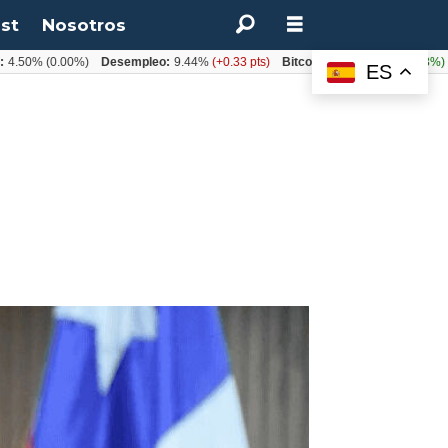
st
Nosotros
(0.00%)
Desempleo:
9.44%
(+0.33 pts)
Bitcoin:
$64.600,08
(+2.93%)
UF:
$
ES