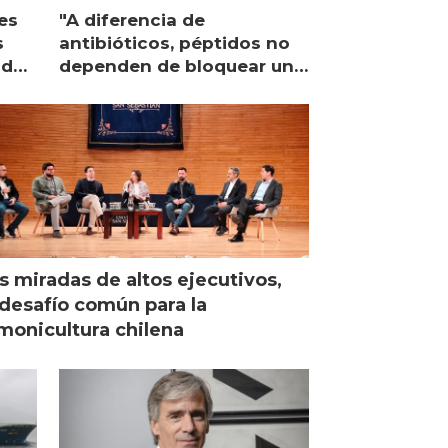
es
"A diferencia de
s
antibióticos, péptidos no
lidad
dependen de bloquear una
única proteína intracelular"
s miradas de altos ejecutivos,
desafío común para la
monicultura chilena