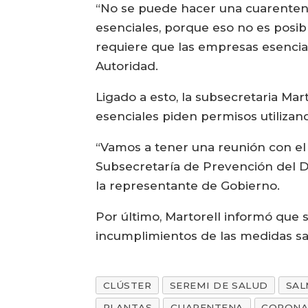
“No se puede hacer una cuarentena
esenciales, porque eso no es posibl
requiere que las empresas esencia
Autoridad.
Ligado a esto, la subsecretaria Ma
esenciales piden permisos utilizand
“Vamos a tener una reunión con el j
Subsecretaría de Prevención del De
la representante de Gobierno.
Por último, Martorell informó que 
incumplimientos de las medidas san
CLÚSTER
SEREMI DE SALUD
SA
PLANTAS
CUARENTENA
CORONA