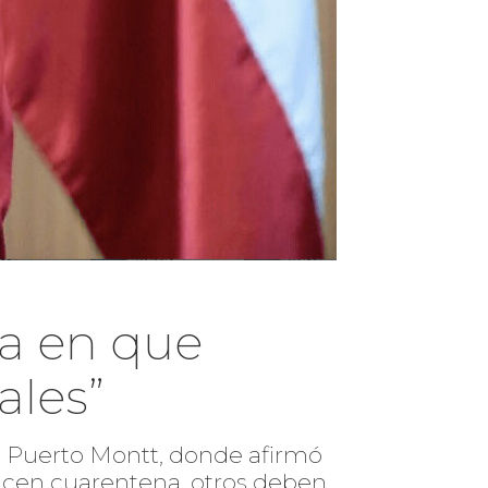
a en que
ales”
itó Puerto Montt, donde afirmó
hacen cuarentena, otros deben