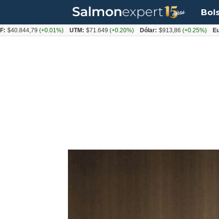
Bol
844,79
(+0.01%)
UTM:
$71.649
(+0.20%)
Dólar:
$913,86
(+0.25%)
Euro:
$10