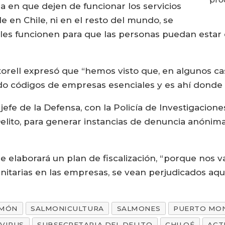
 en que dejen de funcionar los servicios
e en Chile, ni en el resto del mundo, se
les funcionen para que las personas puedan estar e
rtorell expresó que “hemos visto que, en algunos 
o códigos de empresas esenciales y es ahí donde va
efe de la Defensa, con la Policía de Investigacione
lito, para generar instancias de denuncia anónima 
se elaborará un plan de fiscalización, “porque nos 
itarias en las empresas, se vean perjudicados aqu
LMÓN
SALMONICULTURA
SALMONES
PUERTO MO
VIRUS
SUBSECRETARIA DEL DELITO
CHILOÉ
ACT