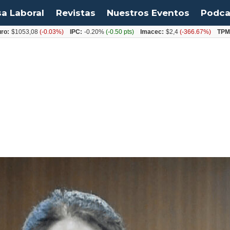
sa Laboral
Revistas
Nuestros Eventos
Podca
53,08
(-0.03%)
IPC:
-0.20%
(-0.50 pts)
Imacec:
$2,4
(-366.67%)
TPM:
4.50%