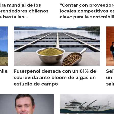
ira mundial de los
"Contar con proveedor
rendedores chilenos
locales competitivos e
a hasta las
clave para la sostenibi
raciones de Mowi en
de Multi X"
ocia
hile
Futerpenol destaca con un 61% de
Sei
sobrevida ante bloom de algas en
un 
estudio de campo
sal