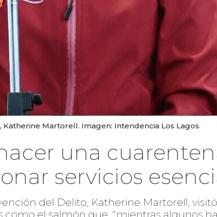
, Katherine Martorell. Imagen: Intendencia Los Lagos.
hacer una cuarenten
onar servicios esenci
vención del Delito, Katherine Martorell, vis
tos como el salmón que, “mientras algunos 