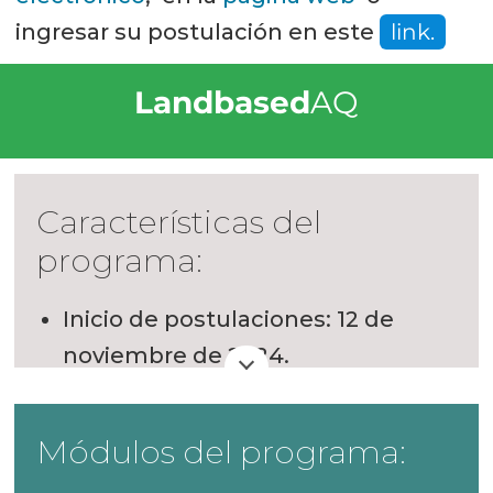
ingresar su postulación en este
link.
Landbased
AQ
Características del
programa:
Inicio de postulaciones: 12 de
noviembre de 2024.
Cierre de postulaciones: 7 de
marzo de 2025.
Módulos del programa:
Inicio de clases: Viernes 28 de