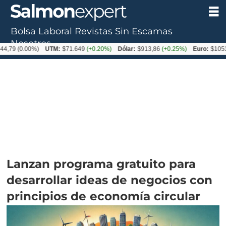
Bolsa Laboral
Revistas
Sin Escamas
Nosotros
0.00%)
UTM:
$71.649
(+0.20%)
Dólar:
$913,86
(+0.25%)
Euro:
$1053,08
(-0
Lanzan programa gratuito para
desarrollar ideas de negocios con
principios de economía circular