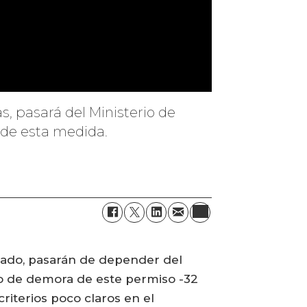
, pasará del Ministerio de
 de esta medida.
tado, pasarán de depender del
mpo de demora de este permiso -32
riterios poco claros en el