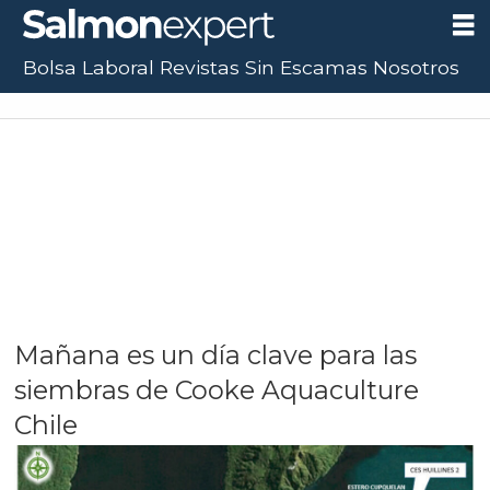
Bolsa Laboral
Revistas
Sin Escamas
Nosotros
UF:
$40.844,79
(+0.01%)
UTM:
$71.649
(+0.20%)
Dólar:
$913,86
(+0.25%)
Mañana es un día clave para las
siembras de Cooke Aquaculture
Chile