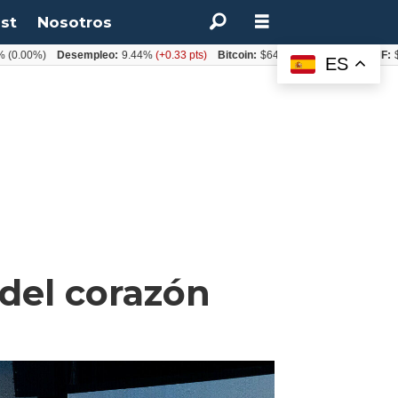
st
Nosotros
%)
Desempleo:
9.44%
(+0.33 pts)
Bitcoin:
$64.600,08
(+2.93%)
UF:
$40.844
ES
 del corazón