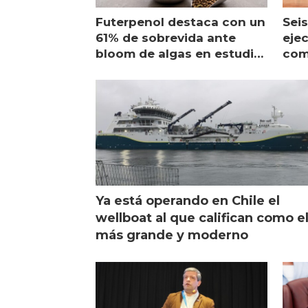
Futerpenol destaca con un
Seis
61% de sobrevida ante
ejec
bloom de algas en estudio
com
de campo
sal
Ya está operando en Chile el
wellboat al que califican como e
más grande y moderno