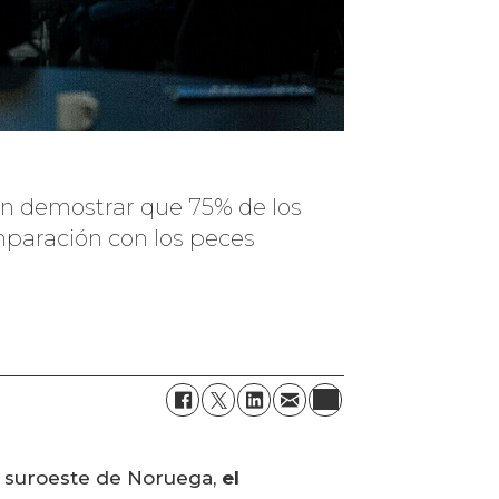
ron demostrar que 75% de los
mparación con los peces
a, suroeste de Noruega,
el