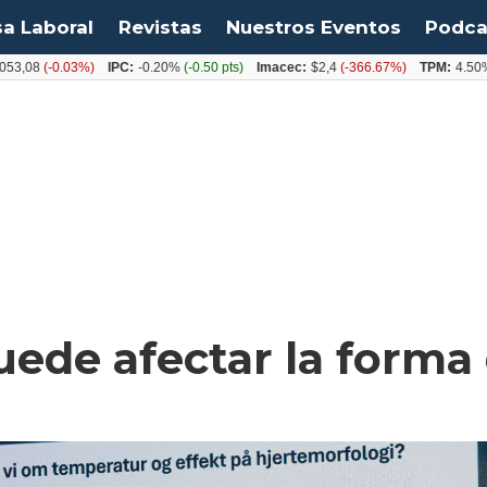
sa Laboral
Revistas
Nuestros Eventos
Podca
(-0.03%)
IPC:
-0.20%
(-0.50 pts)
Imacec:
$2,4
(-366.67%)
TPM:
4.50%
(0.00
puede afectar la forma