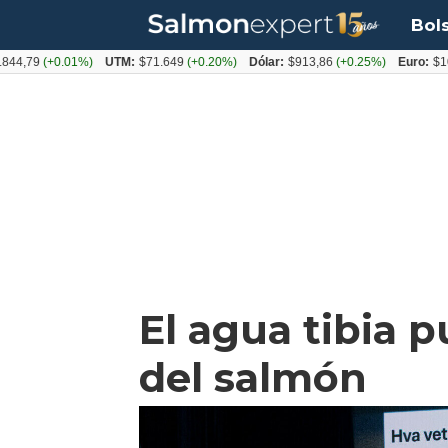
Bol
9
(+0.01%)
UTM:
$71.649
(+0.20%)
Dólar:
$913,86
(+0.25%)
Euro:
$1053,08
El agua tibia 
del salmón