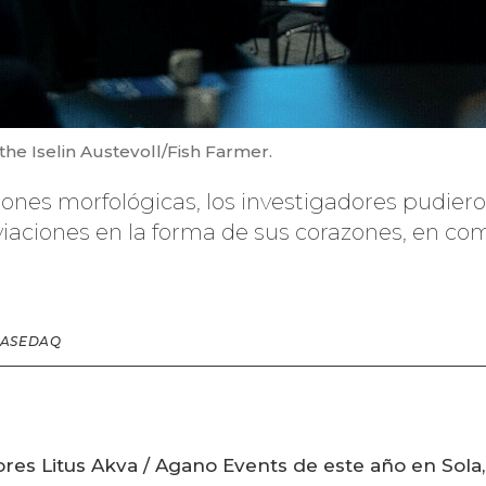
the Iselin Austevoll/Fish Farmer.
ciones morfológicas, los investigadores pudie
viaciones en la forma de sus corazones, en co
BASEDAQ
ores Litus Akva / Agano Events de este año en Sol