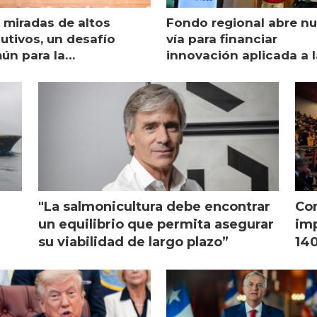
 miradas de altos
Fondo regional abre n
utivos, un desafío
vía para financiar
ún para la
innovación aplicada a l
monicultura chilena
salmonicultura
"La salmonicultura debe encontrar
Con
l
un equilibrio que permita asegurar
imp
su viabilidad de largo plazo”
140