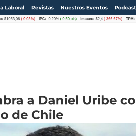
a Laboral
Revistas
Nuestros Eventos
Podcas
53,08
(-0.03%)
IPC:
-0.20%
(-0.50 pts)
Imacec:
$2,4
(-366.67%)
TPM:
4.50%
bra a Daniel Uribe c
o de Chile