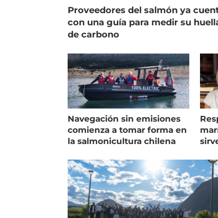
Proveedores del salmón ya cuen
con una guía para medir su huell
de carbono
Navegación sin emisiones
Res
comienza a tomar forma en
marí
la salmonicultura chilena
sirv
entr