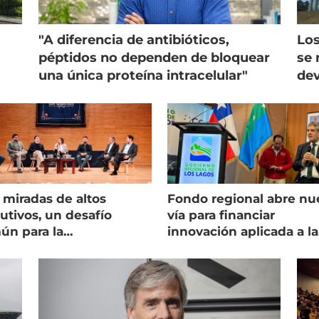
"A diferencia de antibióticos,
Los
péptidos no dependen de bloquear
se 
una única proteína intracelular"
dev
 miradas de altos
Fondo regional abre nu
utivos, un desafío
vía para financiar
ún para la
innovación aplicada a la
onicultura chilena
salmonicultura