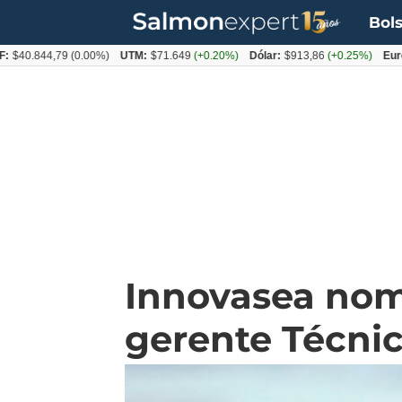
Bols
844,79
(0.00%)
UTM:
$71.649
(+0.20%)
Dólar:
$913,86
(+0.25%)
Euro:
$10
Innovasea nom
gerente Técnic