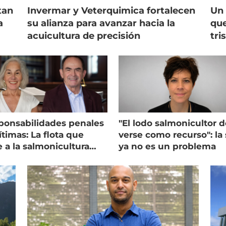
tan
Invermar y Veterquimica fortalecen
Un 
a
su alianza para avanzar hacia la
que
acuicultura de precisión
tri
ponsabilidades penales
"El lodo salmonicultor 
timas: La flota que
verse como recurso": la 
e a la salmonicultura
ya no es un problema
ega su visión