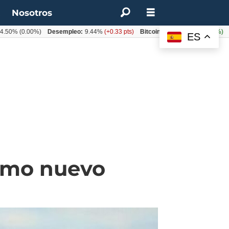
t
Nosotros
(0.00%)
Desempleo:
9.44%
(+0.33 pts)
Bitcoin:
$64.600,08
(+2.93%)
UF:
$4
ES
omo nuevo