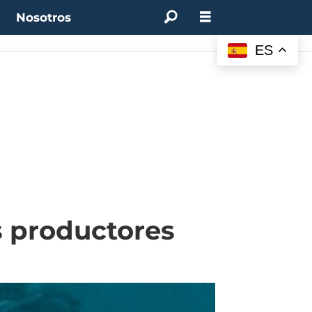
t
Nosotros
ES
s productores