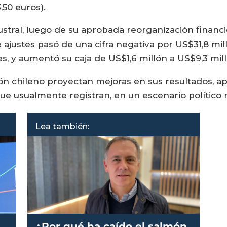
3,50 euros).
stral, luego de su aprobada reorganización financi
justes pasó de una cifra negativa por US$31,8 mill
s, y aumentó su caja de US$1,6 millón a US$9,3 mil
ón chileno proyectan mejoras en sus resultados, a
 que usualmente registran, en un escenario político
Lea también:
¿Por qué ha caído el salmón