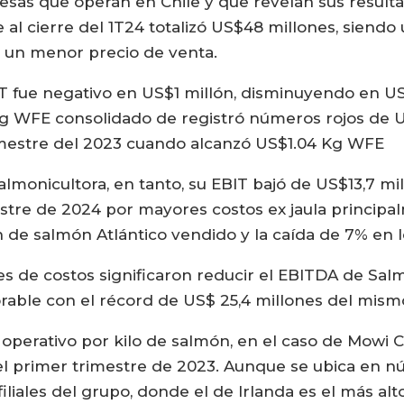
esas que operan en Chile y que revelan sus result
 al cierre del 1T24 totalizó US$48 millones, siendo 
 un menor precio de venta.
BIT fue negativo en US$1 millón, disminuyendo en U
Kg WFE consolidado de registró números rojos de 
imestre del 2023 cuando alcanzó US$1.04 Kg WFE
lmonicultora, en tanto, su EBIT bajó de US$13,7 mil
stre de 2024 por mayores costos ex jaula principa
de salmón Atlántico vendido y la caída de 7% en l
nes de costos significaron reducir el EBITDA de S
rable con el récord de US$ 25,4 millones del mism
operativo por kilo de salmón, en el caso de Mowi Chi
 el primer trimestre de 2023. Aunque se ubica en n
iliales del grupo, donde el de Irlanda es el más al