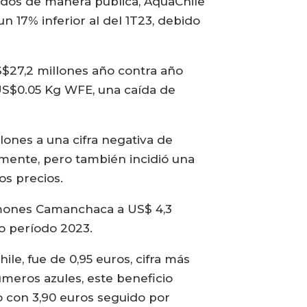
ados de manera pública, AquaChile
un 17% inferior al del 1T23, debido
S$27,2 millones año contra año
US$0.05 Kg WFE, una caída de
lones a una cifra negativa de
lmente, pero también incidió una
os precios.
almones Camanchaca a US$ 4,3
o período 2023.
le, fue de 0,95 euros, cifra más
úmeros azules, este beneficio
to con 3,90 euros seguido por