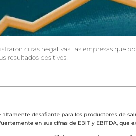
straron cifras negativas, las empresas que op
s resultados positivos.
ue altamente desafiante para los productores de s
 fuertemente en sus cifras de EBIT y EBITDA, que e