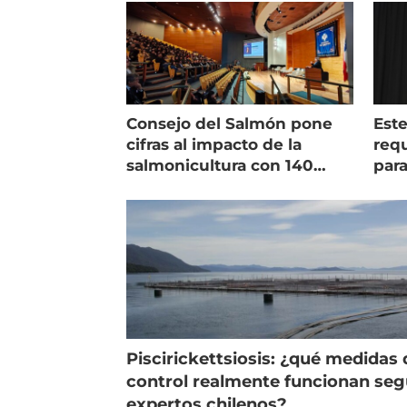
Consejo del Salmón pone
Est
cifras al impacto de la
requ
salmonicultura con 140
para
indicadores
pec
Piscirickettsiosis: ¿qué medidas 
control realmente funcionan se
expertos chilenos?