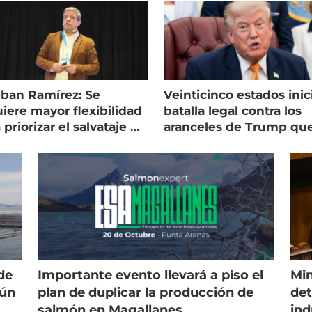
eban Ramírez: Se
Veinticinco estados inic
iere mayor flexibilidad
batalla legal contra los
 priorizar el salvataje de
aranceles de Trump qu
es
golpean al salmón
de
Importante evento llevará a piso el
Min
gún
plan de duplicar la producción de
det
salmón en Magallanes
ind