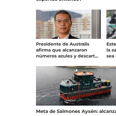
Presidente de Australis
Este
afirma que alcanzaron
la s
números azules y descarta
sea 
vender la empresa
más
Meta de Salmones Aysén: alcanz