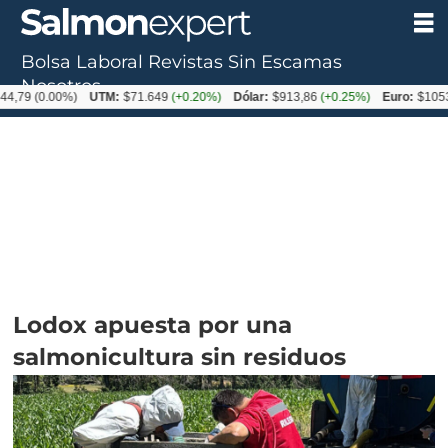
Bolsa Laboral
Revistas
Sin Escamas
Nosotros
.00%)
UTM:
$71.649
(+0.20%)
Dólar:
$913,86
(+0.25%)
Euro:
$1053,08
(-0
Lodox apuesta por una
salmonicultura sin residuos