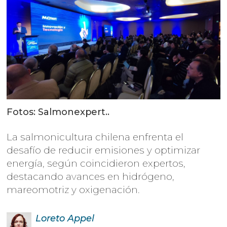
Fotos: Salmonexpert..
La salmonicultura chilena enfrenta el
desafío de reducir emisiones y optimizar
energía, según coincidieron expertos,
destacando avances en hidrógeno,
mareomotriz y oxigenación.
Loreto
Appel