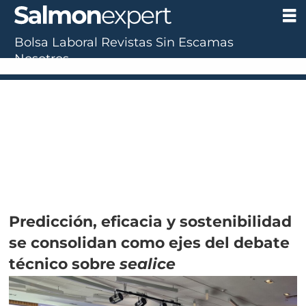
Bolsa Laboral
Revistas
Sin Escamas
Nosotros
UF:
$40.844,79
(+0.01%)
UTM:
$71.649
(+0.20%)
Dólar:
$911,58
(-0.31%)
E
Predicción, eficacia y sostenibilidad
se consolidan como ejes del debate
técnico sobre
sealice