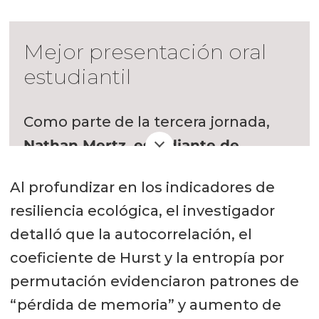
Mejor presentación oral
estudiantil
Como parte de la tercera jornada,
Nathan Mertz, estudiante de
doctorado en la Norwegian
Al profundizar en los indicadores de
University of Science and
resiliencia ecológica, el investigador
Technology (NTNU)
(primero a la
detalló que la autocorrelación, el
derecha),
recibió el premio a
Mejor
coeficiente de Hurst y la entropía por
Presentación Oral Estudiantil,
un
permutación evidenciaron patrones de
reconocimiento que calificó como
“pérdida de memoria” y aumento de
inesperado y profundamente