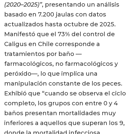
sobre Caligus rogercresseyi y sobre
(2020–2025)”
, presentando un análisis
cómo la industria enfrenta un
basado en 7.200 jaulas con datos
problema parecido al de Noruega,
actualizados hasta octubre de 2025.
pero con desafíos propios”,
Manifestó que el 73% del control de
subrayando que su perspectiva
Caligus en Chile corresponde a
como ecólogo marino lo lleva a
tratamientos por baño —
considerar tanto el impacto del
farmacológicos, no farmacológicos y
parásito en peces cultivados como
peróxido—, lo que implica una
en poblaciones silvestres. Agregó
manipulación constante de los peces.
que su motivación es contribuir a
Exhibió que “cuando se observa el ciclo
soluciones que “reduzcan el
completo, los grupos con entre 0 y 4
problema de los piojos, aumenten el
baños presentan mortalidades muy
bienestar de los salmones que
inferiores a aquellos que superan los 9,
cultivamos y alivien la presión sobre
donde la mortalidad infecciosa