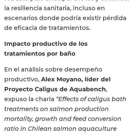
presentaciones de gran nivel,
la resiliencia sanitaria, incluso en
realmente estaba asombrado por la
escenarios donde podría existir pérdida
calidad del trabajo de los demás
de eficacia de tratamientos.
estudiantes”, enfatizando su
gratitud hacia quienes tomaron la
Impacto productivo de los
decisión.
tratamientos por baño
Respecto de su experiencia en el
En el análisis sobre desempeño
Sealice Conference 2025, Mertz
productivo,
Alex Moyano, líder del
destacó el valor de reunirse con la
Proyecto Caligus de Aquabench
,
comunidad científica y conocer de
expuso la charla
“Effects of caligus bath
primera mano la realidad sanitaria
treatments on salmon production
chilena. Señaló que “ha sido
mortality, growth and feed conversion
fantástico venir a Chile y aprender
ratio in Chilean salmon aquaculture