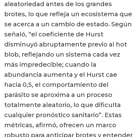
aleatoriedad antes de los grandes
significativo. Durante el congreso
brotes, lo que refleja un ecosistema que
expuso tres capítulos de su
se acerca a un cambio de estado. Según
investigación doctoral sobre el
señaló, “el coeficiente de Hurst
monitoreo de larvas de piojo de mar
disminuyó abruptamente previo al hot
en la comunidad planctónica,
blob, reflejando un sistema cada vez
abordando tanto métodos de
más impredecible; cuando la
captura y análisis de distribución
abundancia aumenta y el Hurst cae
como técnicas moleculares para
hacia 0,5, el comportamiento del
cuantificar la presencia del parásito.
parásito se aproxima a un proceso
Al conocer el reconocimiento,
totalmente aleatorio, lo que dificulta
expresó que “fue una enorme
cualquier pronóstico sanitario”. Estas
sorpresa; me sentí muy honrado de
métricas, afirmó, ofrecen un marco
ser elegido entre tantas
robusto para anticipar brotes y entender