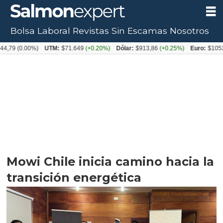
Bolsa Laboral
Revistas
Sin Escamas
Nosotros
0.00%)
UTM:
$71.649
(+0.20%)
Dólar:
$913,86
(+0.25%)
Euro:
$1053,08
(-0
Mowi Chile inicia camino hacia la
transición energética