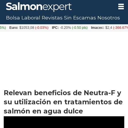
Bolsa Laboral
Revistas
Sin Escamas
Nosotros
ro:
$1053,08
(-0.03%)
IPC:
-0.20%
(-0.50 pts)
Imacec:
$2,4
(-366.67%)
TPM:
Relevan beneficios de Neutra-F y
su utilización en tratamientos de
salmón en agua dulce