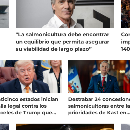
"La salmonicultura debe encontrar
Con
un equilibrio que permita asegurar
imp
su viabilidad de largo plazo”
140
ticinco estados inician
Destrabar 24 concesion
lla legal contra los
salmonicultoras entre l
nceles de Trump que
prioridades de Kast en
pean al salmón
Magallanes