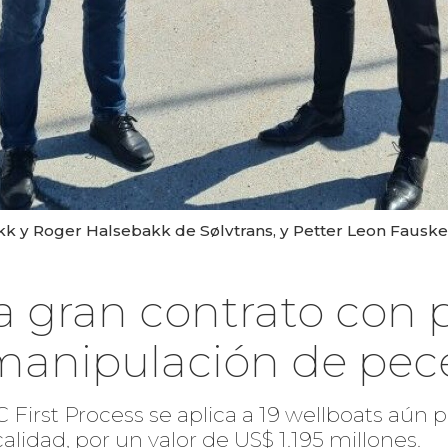
kk y Roger Halsebakk de Sølvtrans, y Petter Leon Fauske
ma gran contrato con 
manipulación de pec
irst Process se aplica a 19 wellboats aún p
alidad, por un valor de US$ 1.195 millones.