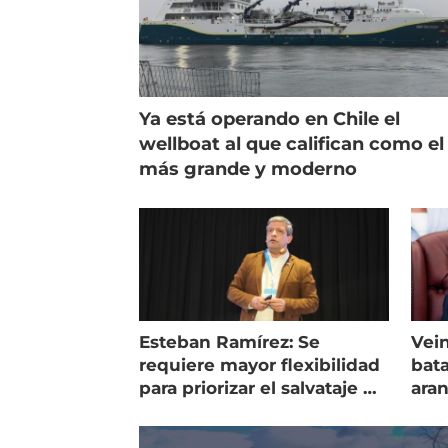
Ya está operando en Chile el
wellboat al que califican como el
más grande y moderno
Esteban Ramírez: Se
Vein
requiere mayor flexibilidad
bata
para priorizar el salvataje de
ara
peces
gol