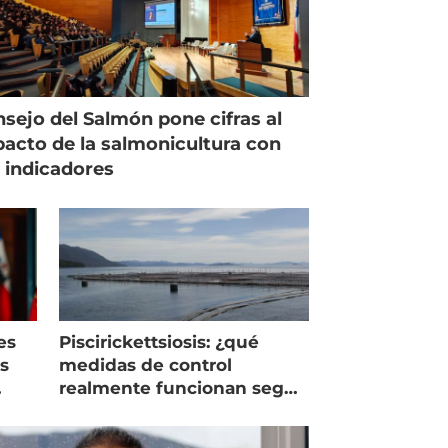
sejo del Salmón pone cifras al
acto de la salmonicultura con
 indicadores
es
Piscirickettsiosis: ¿qué
as
medidas de control
realmente funcionan según
expertos chilenos?