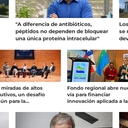
"A diferencia de antibióticos,
Los
péptidos no dependen de bloquear
se 
una única proteína intracelular"
dev
 miradas de altos
Fondo regional abre nu
utivos, un desafío
vía para financiar
ún para la
innovación aplicada a la
onicultura chilena
salmonicultura