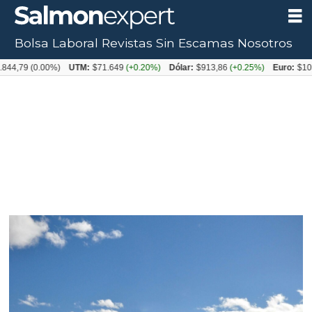
Bolsa Laboral
Revistas
Sin Escamas
Nosotros
9
(0.00%)
UTM:
$71.649
(+0.20%)
Dólar:
$913,86
(+0.25%)
Euro:
$1053,08
(