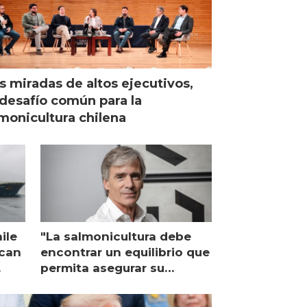
s miradas de altos ejecutivos,
desafío común para la
monicultura chilena
ile
"La salmonicultura debe
ican
encontrar un equilibrio que
permita asegurar su
viabilidad de largo plazo”