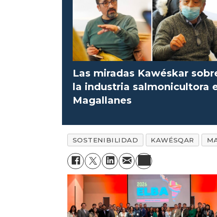
Las miradas Kawéskar sobr
la industria salmonicultora 
Magallanes
SOSTENIBILIDAD
KAWÉSQAR
MA