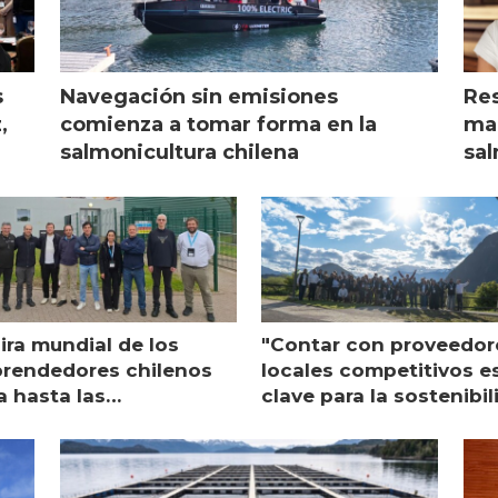
s
Navegación sin emisiones
Res
,
comienza a tomar forma en la
mar
salmonicultura chilena
sal
ira mundial de los
"Contar con proveedor
rendedores chilenos
locales competitivos e
a hasta las
clave para la sostenibi
raciones de Mowi en
de Multi X"
ocia