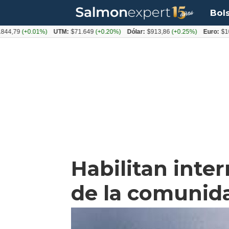
Bol
9
(+0.01%)
UTM:
$71.649
(+0.20%)
Dólar:
$913,86
(+0.25%)
Euro:
$1053,0
Habilitan inter
de la comunid