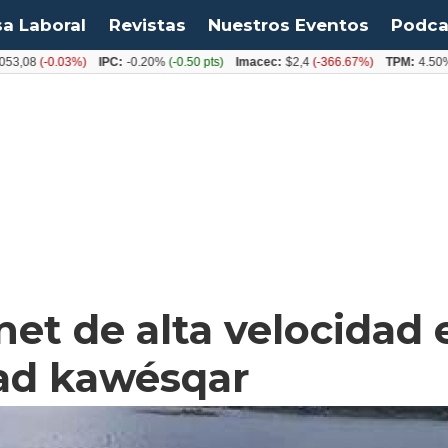
sa Laboral
Revistas
Nuestros Eventos
Podca
8
(-0.03%)
IPC:
-0.20%
(-0.50 pts)
Imacec:
$2,4
(-366.67%)
TPM:
4.50%
(0.0
net de alta velocidad 
ad kawésqar