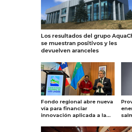
Los resultados del grupo AquaC
se muestran positivos y les
devuelven aranceles
Fondo regional abre nueva
Pro
vía para financiar
ener
innovación aplicada a la
sal
salmonicultura
man