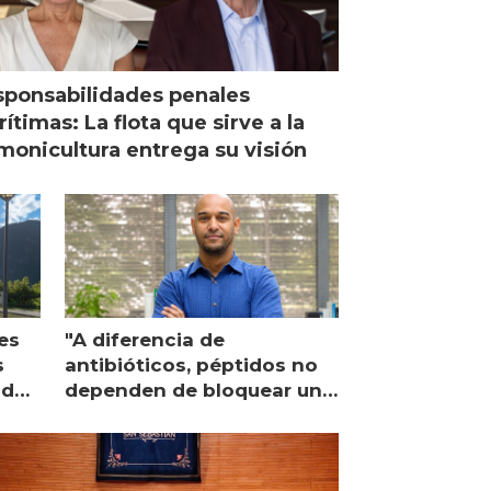
ponsabilidades penales
ítimas: La flota que sirve a la
monicultura entrega su visión
es
"A diferencia de
s
antibióticos, péptidos no
lidad
dependen de bloquear una
única proteína intracelular"