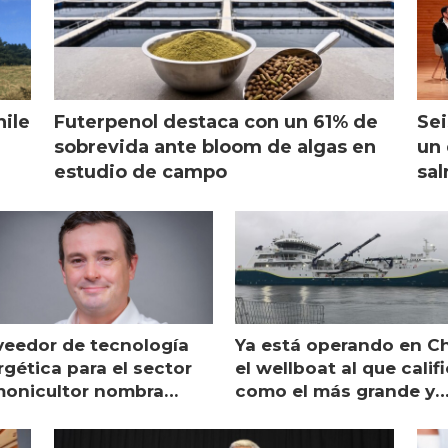
hile
Futerpenol destaca con un 61% de
Sei
sobrevida ante bloom de algas en
un 
estudio de campo
sal
veedor de tecnología
Ya está operando en Ch
gética para el sector
el wellboat al que calif
monicultor nombra
como el más grande y
aging director en Chile
moderno