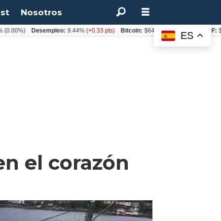
st
Nosotros
0%)
Desempleo:
9.44%
(+0.33 pts)
Bitcoin:
$64.600,08
(+2.93%)
UF:
$40.84
ES
en el corazón