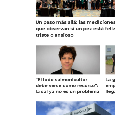
Un paso más allá: las medicione
que observan si un pez está feliz
triste o ansioso
"El lodo salmonicultor
La g
debe verse como recurso":
emp
la sal ya no es un problema
lleg
ope
Esc