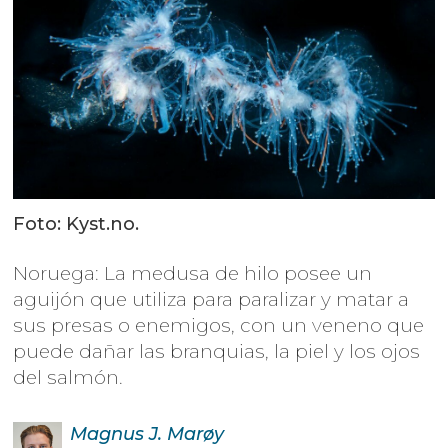
Foto: Kyst.no.
Noruega: La medusa de hilo posee un
aguijón que utiliza para paralizar y matar a
sus presas o enemigos, con un veneno que
puede dañar las branquias, la piel y los ojos
del salmón.
Magnus J.
Marøy