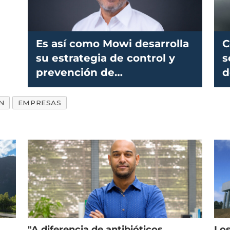
Es así como Mowi desarrolla
C
su estrategia de control y
s
prevención de
d
enfermedades
N
EMPRESAS
"A diferencia de antibióticos,
Los