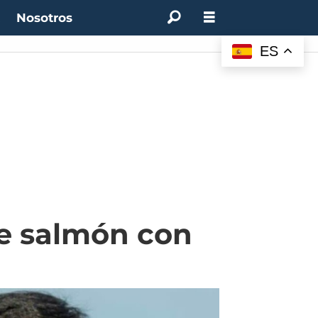
t
Nosotros
ES
de salmón con