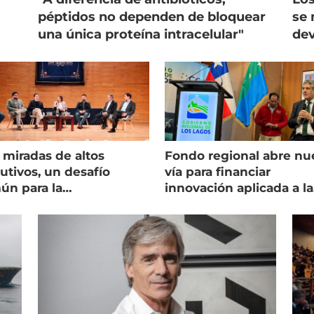
péptidos no dependen de bloquear
se 
una única proteína intracelular"
dev
 miradas de altos
Fondo regional abre nu
utivos, un desafío
vía para financiar
ún para la
innovación aplicada a la
onicultura chilena
salmonicultura