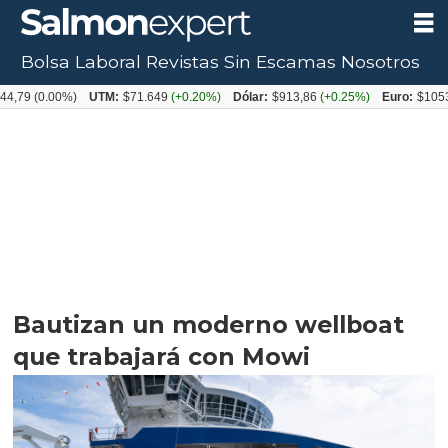
Bolsa Laboral
Revistas
Sin Escamas
Nosotros
0.00%)
UTM:
$71.649
(+0.20%)
Dólar:
$913,86
(+0.25%)
Euro:
$1053,08
(-0
Bautizan un moderno wellboat
que trabajará con Mowi