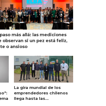
paso más allá: las mediciones
 observan si un pez está feliz,
ste o ansioso
La gira mundial de los
so":
emprendedores chilenos
lema
llega hasta las
operaciones de Mowi en