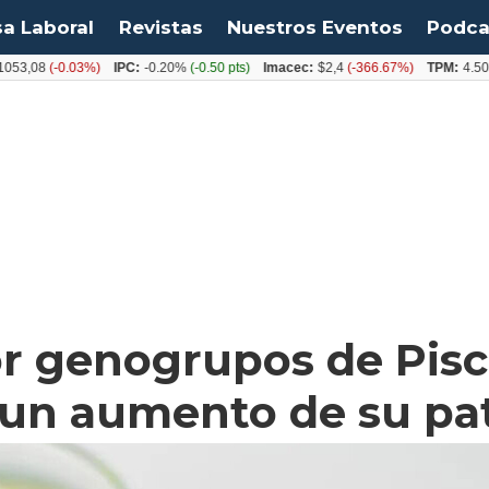
sa Laboral
Revistas
Nuestros Eventos
Podca
8
(-0.03%)
IPC:
-0.20%
(-0.50 pts)
Imacec:
$2,4
(-366.67%)
TPM:
4.50%
(0.0
r genogrupos de Pisci
a un aumento de su p