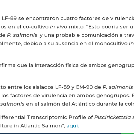
e LF-89 se encontraron cuatro factores de virulenc
os en el co-cultivo
in vivo
mixto. “Esto podría ser u
 de
P. salmonis
, y una probable comunicación a travé
ialmente, debido a su ausencia en el monocultivo
in
onfirma que la interacción física de ambos genogru
tacto entre los aislados LF-89 y EM-90 de
P. salmonis
de los factores de virulencia en ambos genogrupos.
 salmonis
en el salmón del Atlántico durante la coi
ifferential Transcriptomic Profile of
Piscirickettsia
lture in Atlantic Salmon”,
aquí.