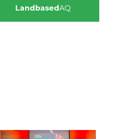
Landbased
AQ