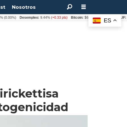
st
Nosotros
0%)
Desempleo:
9.44%
(+0.33 pts)
Bitcoin:
$64.600,08
(+2.93%)
UF:
$40.84
ES
rickettisa
atogenicidad