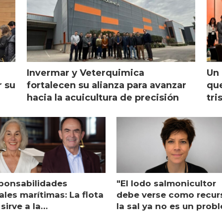
Invermar y Veterquimica
Un 
r su
fortalecen su alianza para avanzar
que
hacia la acuicultura de precisión
tri
ponsabilidades
"El lodo salmonicultor
les marítimas: La flota
debe verse como recur
sirve a la
la sal ya no es un prob
monicultura entrega su