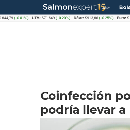
Bol
9
(+0.01%)
UTM:
$71.649
(+0.20%)
Dólar:
$913,86
(+0.25%)
Euro:
$1053,0
Coinfección po
podría llevar 