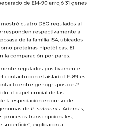
separado de EM-90 arrojó 31 genes
0 mostró cuatro DEG regulados al
s corresponden respectivamente a
sposasa de la familia IS4, ubicados
como proteínas hipotéticas. El
en la comparación por pares.
vamente regulados positivamente
el contacto con el aislado LF-89 es
 contacto entre genogrupos de
P.
do al papel crucial de las
de la especiación en curso del
s genomas de
P. salmonis
. Además,
 procesos transcripcionales,
superficie”, explicaron al