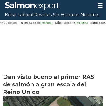
Bolsa Laboral
Revistas
Sin Escamas
Nosotros
.00%)
UTM:
$71.649
(+0.20%)
Dólar:
$913,86
(+0.25%)
Euro:
$1053,08
(-0.
Dan visto bueno al primer RAS
de salmón a gran escala del
Reino Unido