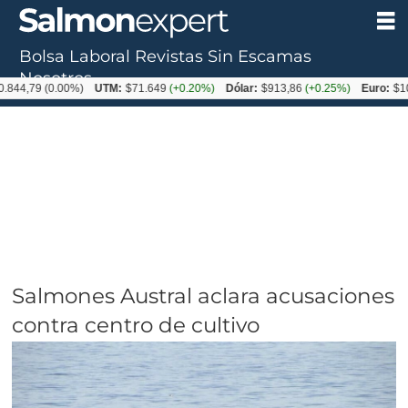
Bolsa Laboral
Revistas
Sin Escamas
Nosotros
9
(0.00%)
UTM:
$71.649
(+0.20%)
Dólar:
$913,86
(+0.25%)
Euro:
$1053,08
(
Salmones Austral aclara acusaciones
contra centro de cultivo