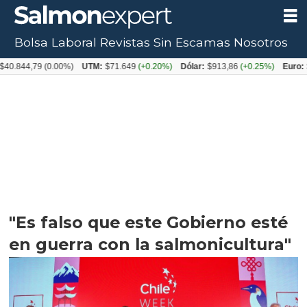
Bolsa Laboral
Revistas
Sin Escamas
Nosotros
,79
(0.00%)
UTM:
$71.649
(+0.20%)
Dólar:
$913,86
(+0.25%)
Euro:
$1053,
"Es falso que este Gobierno esté
en guerra con la salmonicultura"