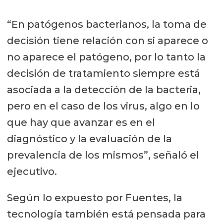
veces más que otras técnicas.
“En patógenos bacterianos, la toma de
Específico, identifica pequeñas
decisión tiene relación con si aparece o
cantidades de ARN/ADN sin
no aparece el patógeno, por lo tanto la
interferencias del ADN genómico
decisión de tratamiento siempre está
o ambiental.
asociada a la detección de la bacteria,
Rápido, resultados entre 30-120
pero en el caso de los virus, algo en lo
minutos.
que hay que avanzar es en el
diagnóstico y la evaluación de la
Versátil, puede ser utilizado en
prevalencia de los mismos”, señaló el
análisis rápidos a partir de varios
ejecutivo.
tipos de muestra.
No requiere de personal calificado
Según lo expuesto por Fuentes, la
para su manejo e interpretación
tecnología también está pensada para