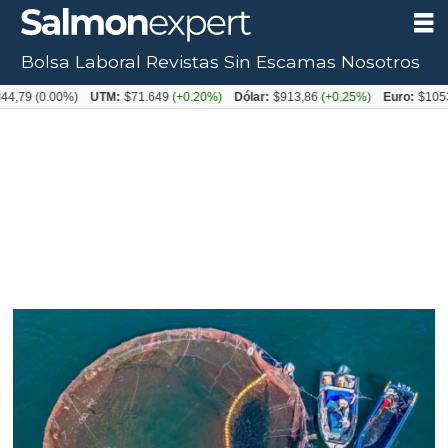
Bolsa Laboral
Revistas
Sin Escamas
Nosotros
(0.00%)
UTM:
$71.649
(+0.20%)
Dólar:
$913,86
(+0.25%)
Euro:
$1053,08
(-