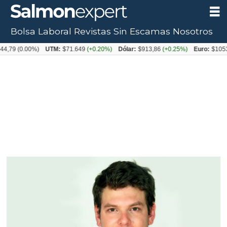
Bolsa Laboral
Revistas
Sin Escamas
Nosotros
0.00%)
UTM:
$71.649
(+0.20%)
Dólar:
$913,86
(+0.25%)
Euro:
$1053,08
(-