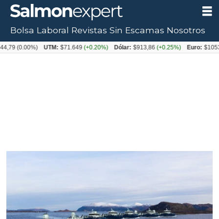
Bolsa Laboral
Revistas
Sin Escamas
Nosotros
0.00%)
UTM:
$71.649
(+0.20%)
Dólar:
$913,86
(+0.25%)
Euro:
$1053,08
(-0