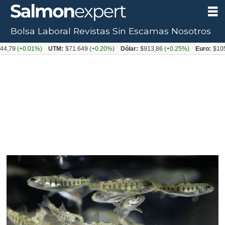
Bolsa Laboral
Revistas
Sin Escamas
Nosotros
+0.01%)
UTM:
$71.649
(+0.20%)
Dólar:
$913,86
(+0.25%)
Euro:
$1053,08
(