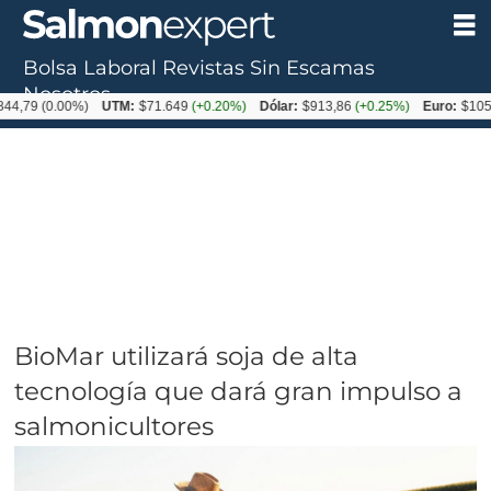
Bolsa Laboral
Revistas
Sin Escamas
Nosotros
0.00%)
UTM:
$71.649
(+0.20%)
Dólar:
$913,86
(+0.25%)
Euro:
$1053,08
(-0
BioMar utilizará soja de alta
tecnología que dará gran impulso a
salmonicultores