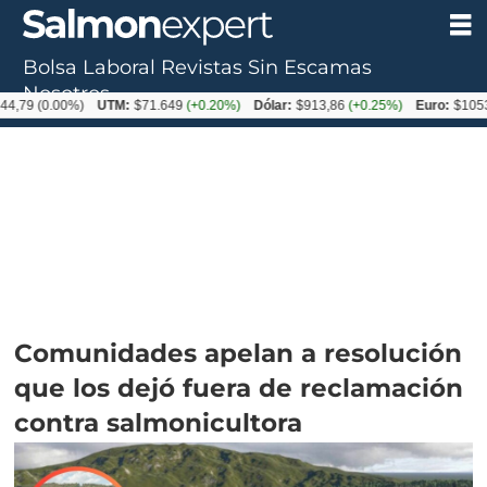
Bolsa Laboral
Revistas
Sin Escamas
Nosotros
0.00%)
UTM:
$71.649
(+0.20%)
Dólar:
$913,86
(+0.25%)
Euro:
$1053,08
(-0
Comunidades apelan a resolución
que los dejó fuera de reclamación
contra salmonicultora