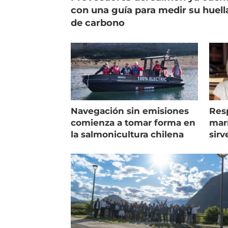
con una guía para medir su huell
de carbono
Navegación sin emisiones
Res
comienza a tomar forma en
marí
la salmonicultura chilena
sirv
entr