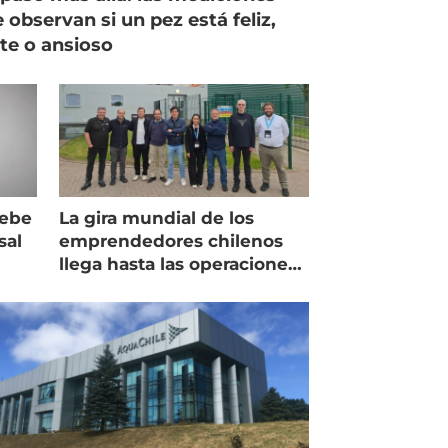
 observan si un pez está feliz,
ste o ansioso
debe
La gira mundial de los
sal
emprendedores chilenos
llega hasta las operaciones
de Mowi en Escocia