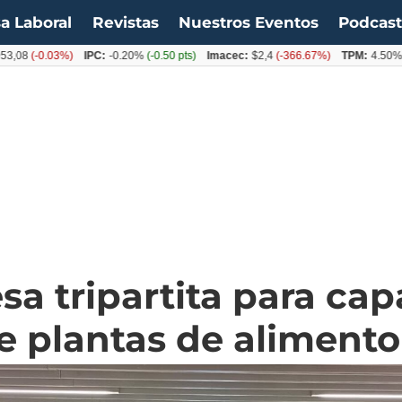
a Laboral
Revistas
Nuestros Eventos
Podcas
-0.03%)
IPC:
-0.20%
(-0.50 pts)
Imacec:
$2,4
(-366.67%)
TPM:
4.50%
(0.00%
 tripartita para capa
e plantas de alimento