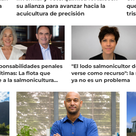
a
su alianza para avanzar hacia la
que
acuicultura de precisión
tri
ponsabilidades penales
"El lodo salmonicultor 
timas: La flota que
verse como recurso": la 
e a la salmonicultura
ya no es un problema
ega su visión