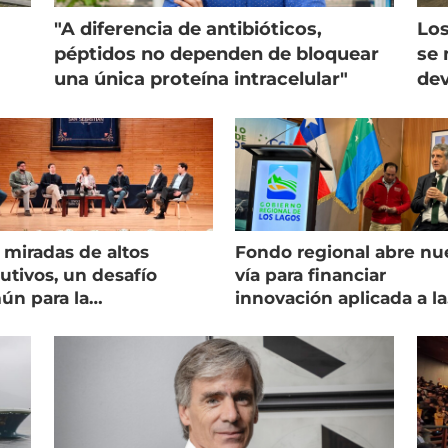
"A diferencia de antibióticos,
Los
péptidos no dependen de bloquear
se 
una única proteína intracelular"
dev
 miradas de altos
Fondo regional abre nu
utivos, un desafío
vía para financiar
ún para la
innovación aplicada a la
onicultura chilena
salmonicultura