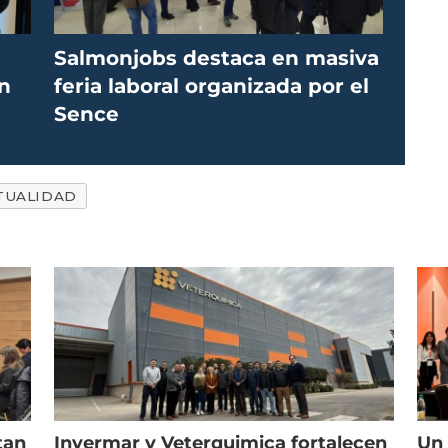
Salmonjobs destaca en masiva
n
feria laboral organizada por el
Sence
TUALIDAD
tan
Invermar y Veterquimica fortalecen
Un 