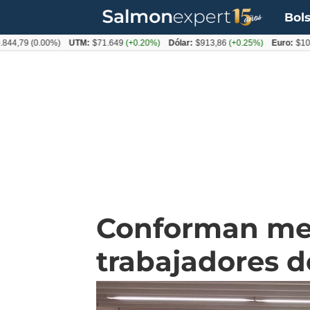
Bols
9
(0.00%)
UTM:
$71.649
(+0.20%)
Dólar:
$913,86
(+0.25%)
Euro:
$1053,08
(
Conforman mesa
trabajadores d