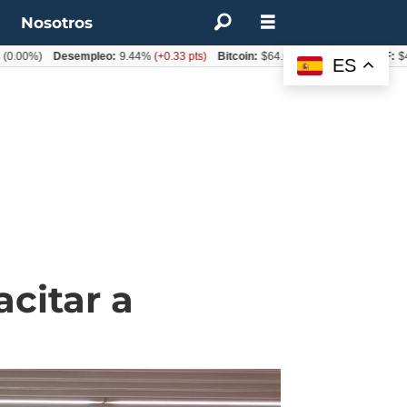
t
Nosotros
)
Desempleo:
9.44%
(+0.33 pts)
Bitcoin:
$64.600,08
(+2.93%)
UF:
$40.844,
ES
citar a